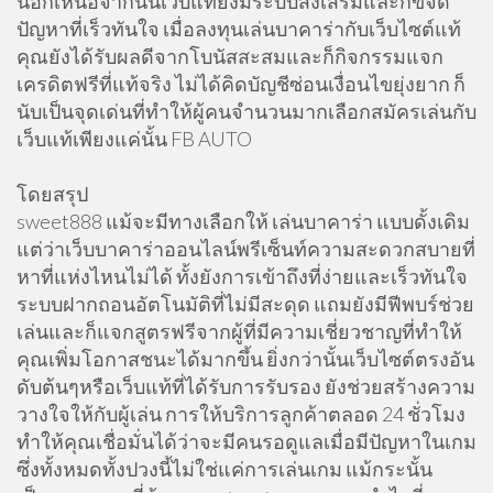
นอกเหนือจากนั้นเว็บแท้ยังมีระบบส่งเสริมและก็ขจัด
ปัญหาที่เร็วทันใจ เมื่อลงทุนเล่นบาคาร่ากับเว็บไซต์แท้
คุณยังได้รับผลดีจากโบนัสสะสมและก็กิจกรรมแจก
เครดิตฟรีที่แท้จริง ไม่ได้คิดบัญชีซ่อนเงื่อนไขยุ่งยาก ก็
นับเป็นจุดเด่นที่ทำให้ผู้คนจำนวนมากเลือกสมัครเล่นกับ
เว็บแท้เพียงแค่นั้น FB AUTO
โดยสรุป
sweet888 แม้จะมีทางเลือกให้ เล่นบาคาร่า แบบดั้งเดิม
แต่ว่าเว็บบาคาร่าออนไลน์พรีเซ็นท์ความสะดวกสบายที่
หาที่แห่งไหนไม่ได้ ทั้งยังการเข้าถึงที่ง่ายและเร็วทันใจ
ระบบฝากถอนอัตโนมัติที่ไม่มีสะดุด แถมยังมีฟีพบร์ช่วย
เล่นและก็แจกสูตรฟรีจากผู้ที่มีความเชี่ยวชาญที่ทำให้
คุณเพิ่มโอกาสชนะได้มากขึ้น ยิ่งกว่านั้นเว็บไซต์ตรงอัน
ดับต้นๆหรือเว็บแท้ที่ได้รับการรับรอง ยังช่วยสร้างความ
วางใจให้กับผู้เล่น การให้บริการลูกค้าตลอด 24 ชั่วโมง
ทำให้คุณเชื่อมั่นได้ว่าจะมีคนรอดูแลเมื่อมีปัญหาในเกม
ซึ่งทั้งหมดทั้งปวงนี้ไม่ใช่แค่การเล่นเกม แม้กระนั้น