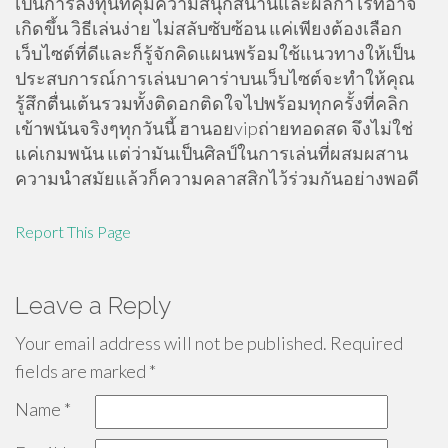
เป็นการลงทุนที่คุ้มความสนุกสนานและผลกำไรที่อาจ
เกิดขึ้น วิธีเล่นง่าย ไม่สลับซับซ้อน แค่เพียงต้องเลือก
เว็บไซต์ที่ดีและก็รู้จักคิดแผนพร้อมใช้แนวทางให้เป็น
ประสบการณ์การเล่นบาคาร่าบนเว็บไซต์จะทำให้คุณ
รู้สึกตื่นเต้นรวมทั้งติดอกติดใจไปพร้อมทุกครั้งที่คลิก
เข้าพนันจริงๆทุกวันนี้ ฮานอยvipถ่ายทอดสด จึงไม่ใช่
แค่เกมพนัน แต่ว่ามันเป็นศิลป์ในการเล่นที่ผสมผสาน
ความนำสมัยแล้วก็ความคลาสสิกไว้ร่วมกันอย่างพอดี
Report This Page
Leave a Reply
Your email address will not be published.
Required
fields are marked
*
Name
*