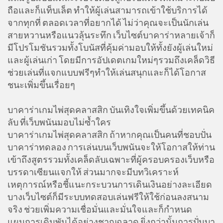
ถือและก็แท็บเล็ต ทำให้ผู้เล่นสามารถเข้าใช้บริการได้
จากทุกที่ ตลอดเวลาที่อยากได้ ไม่ว่าคุณจะเป็นนักเล่น
สายหวานหรือแนวลุ้นระทึก เว็บไซต์บาคาร่าหลายเจ้าก็
มีโปรโมชันรวมทั้งโบนัสที่คุ้มค่ามอบให้ทั้งยังผู้เล่นใหม่
และผู้เล่นเก่า โดยมีการอัปเดตเกมใหม่ๆรวมถึงเคล็ดวิธี
ช่วยเล่นที่แจกแบบฟรีๆทำให้เล่นสนุกและก็ได้โอกาส
ชนะเพิ่มขึ้นเรื่อยๆ
บาคาร่าเกมไพ่สุดคลาสสิก บันเทิงใจเพิ่มขึ้นด้วยเทคนิค
ลับ ที่เว็บพนันมอบไม่ซ้ำใคร
บาคาร่าเกมไพ่สุดคลาสสิก ถ้าหากคุณเป็นคนที่ชอบปั่น
บาคาร่าทดลอง การเล่นบนเว็บพนันจะให้โอกาสให้ท่าน
เข้าถึงสูตรรวมทั้งเคล็ดลับเฉพาะที่ผู้ครอบครองเว็บหรือ
บรรดาเซียนแจกให้ ส่วนมากจะมีบทวิเคราะห์
เหตุการณ์หรือชี้แนะกระบวนการเดินเงินอย่างละเอียด
บางเว็บไซต์ก็มีระบบทดสอบเล่นฟรีให้ใช้ก่อนลงสนาม
จริง ช่วยเพิ่มความเชื่อมั่นและมั่นใจและก็กำหนด
แผนการเดิมพันได้อย่างชาญฉลาด ยิ่งกว่านั้นการปั่นบา