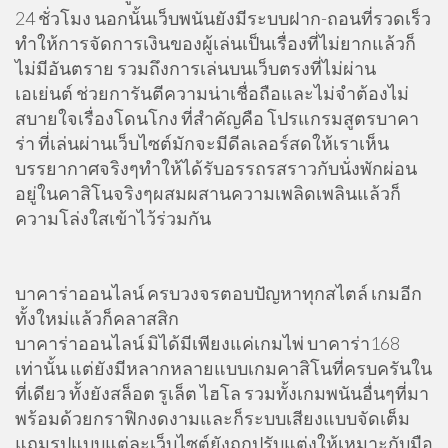
24 ชั่วโมง นอกนั้นเว็บพนันยังมีระบบฝาก-ถอนที่รวดเร็ว
ทำให้การจัดการเงินของผู้เล่นเป็นเรื่องที่ไม่ยากแล้วก็
ไม่มีอันตราย รวมถึงการเล่นบนเว็บตรงที่ไม่ผ่าน
เอเย่นต์ ช่วยการันตีความน่าเชื่อถือและไม่จำต้องไม่
สบายใจเรื่องโดนโกง ที่สำคัญคือ โปรแกรมสูตรบาคา
ร่า ที่เล่นผ่านเว็บไซต์มักจะมีดีลเลอร์สดให้เราเห็น
บรรยากาศจริงๆทำให้ได้รับอรรถรสราวกับนั่งพักผ่อน
อยู่ในคาสิโนจริงๆผสมผสานความเพลิดเพลินแล้วก็
ความโล่งใสเข้าไว้ร่วมกัน
บาคาร่าออนไลน์ ครบวงจรตอบปัญหาทุกสไตล์ เกมอีก
ทั้งใหม่แล้วก็คลาสสิก
บาคาร่าออนไลน์ มิได้มีเพียงแค่เกมไพ่ บาคาร่า168
เท่านั้น แต่ยังมีหลากหลายแบบเกมคาสิโนที่ครบครันใน
ที่เดียว ทั้งยังสล็อต รูเล็ต ไฮโล รวมทั้งเกมพนันอื่นๆที่มา
พร้อมด้วยกราฟิกงดงามและก็ระบบเสียงแบบจัดเต็ม
แถมรูปแบบแต่ละเว็บไซต์ยังถูกปรับแต่งให้เหมาะกับมือ